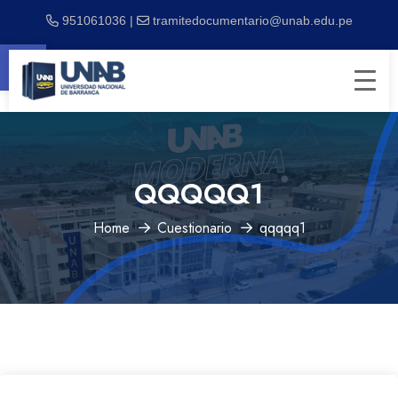
951061036 |
tramitedocumentario@unab.edu.pe
Abrir barra de herramientas
QQQQQ1
Home
Cuestionario
qqqqq1