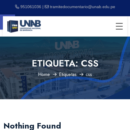
951061036 |
tramitedocumentario@unab.edu.pe
Abrir barra de herramientas
ETIQUETA:
CSS
Home
Etiquetas
css
Nothing Found