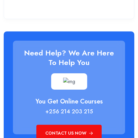
Need Help? We Are Here
To Help You
You Get Online Courses
+256 214 203 215
CONTACT US NOW