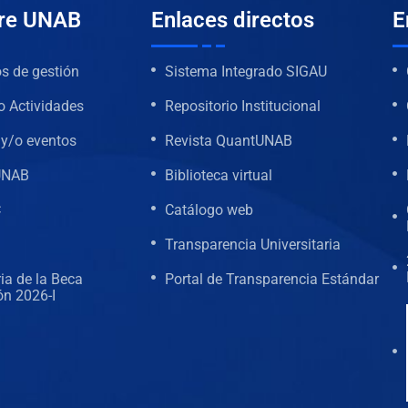
re UNAB
Enlaces directos
E
 de gestión
Sistema Integrado SIGAU
o Actividades
Repositorio Institucional
y/o eventos
Revista QuantUNAB
UNAB
Biblioteca virtual
C
Catálogo web
Transparencia Universitaria
ia de la Beca
Portal de Transparencia Estándar
ón 2026-I